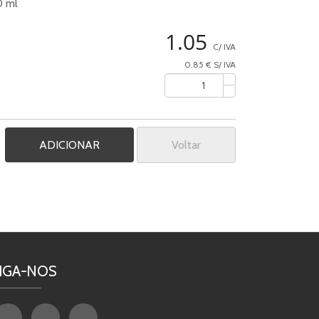
0 ml
1.05
C/ IVA
0.85 € S/ IVA
Voltar
IGA-NOS