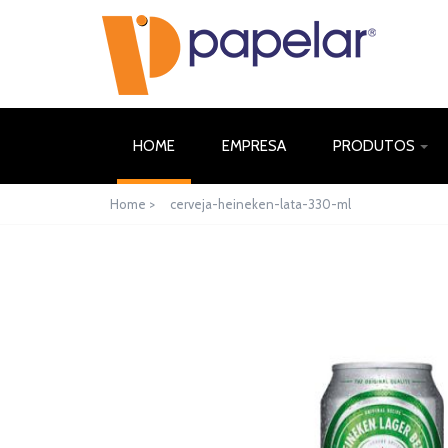
(CURRENT)
HOME
EMPRESA
PRODUTOS
Home >
cerveja-heineken-lata-330-ml