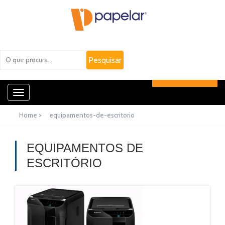
Toggle
navigation
Home >
equipamentos-de-escritorio
EQUIPAMENTOS DE
ESCRITÓRIO