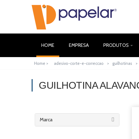
(CURRENT)
HOME
EMPRESA
PRODUTOS
Home >
adesivo-corte-e-correccao
>
guilhotinas
>
GUILHOTINA ALAVAN
Marca