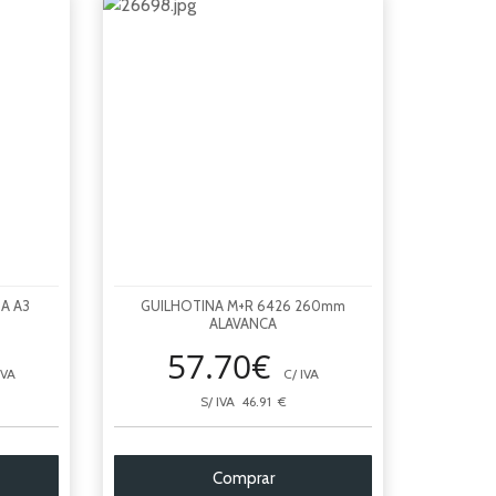
A A3
GUILHOTINA M+R 6426 260mm
ALAVANCA
57.70€
IVA
C/ IVA
S/ IVA 46.91 €
Comprar