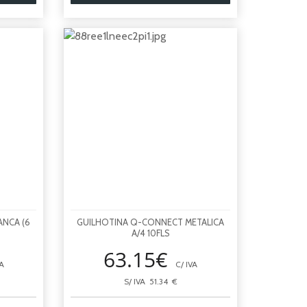
ANCA (6
GUILHOTINA Q-CONNECT METALICA
A/4 10FLS
63.15€
A
C/ IVA
S/ IVA 51.34 €