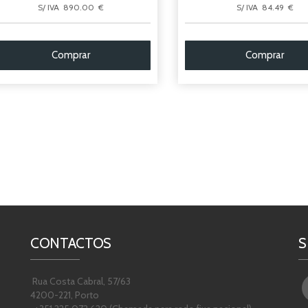
S/ IVA 890.00 €
S/ IVA 84.49 €
Comprar
Comprar
CONTACTOS
S
Rua Costa Cabral, 57/63
4200-221, Porto