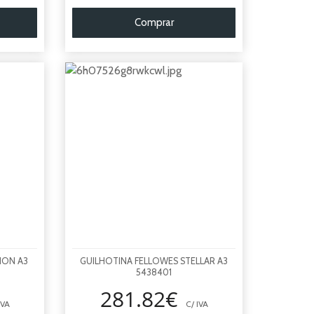
Comprar
ION A3
GUILHOTINA FELLOWES STELLAR A3
5438401
281.82€
IVA
C/ IVA