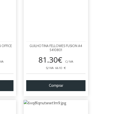
N OFFICE
GUILHOTINA FELLOWES FUSION A4
5410801
81.30€
IVA
C/ IVA
S/ IVA 66.10 €
Comprar