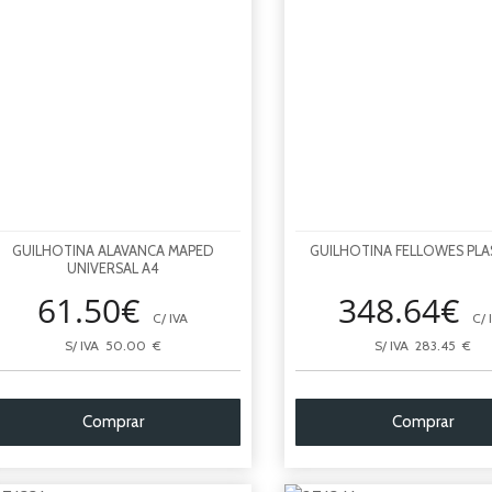
GUILHOTINA ALAVANCA MAPED
GUILHOTINA FELLOWES PLA
UNIVERSAL A4
61.50€
348.64€
C/ IVA
C/ 
S/ IVA 50.00 €
S/ IVA 283.45 €
Comprar
Comprar