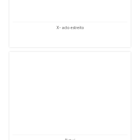
X- acto estreito